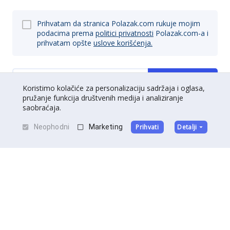
Prihvatam da stranica Polazak.com rukuje mojim
podacima prema
politici privatnosti
Polazak.com-a i
prihvatam opšte
uslove korišćenja.
Prijavi se
Koristimo kolačiće za personalizaciju sadržaja i oglasa,
pružanje funkcija društvenih medija i analiziranje
saobraćaja.
Neophodni
Marketing
Prihvati
Detalji
O nama
|
Kontakt
|
Postani partner
Uslovi korišćenja
|
Politika privatnosti
©
Polazak
2026
.
Sva prava zadržana.
Izradu sajta potpisuje
DedalDev