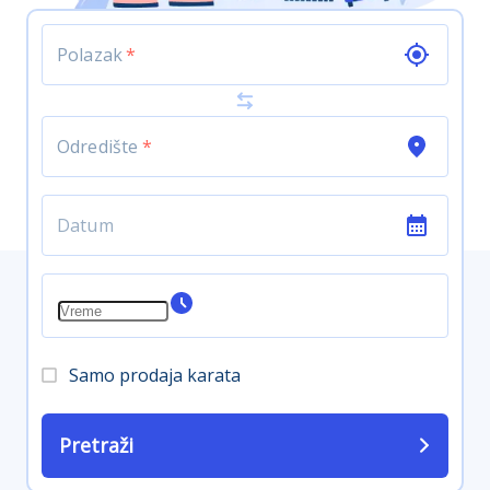
Polazak
*
Odredište
*
Samo prodaja karata
Pretraži