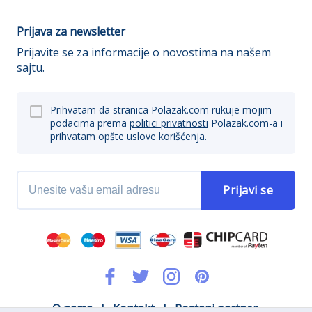
Prijava za newsletter
Prijavite se za informacije o novostima na našem
sajtu.
Prihvatam da stranica Polazak.com rukuje mojim
podacima prema
politici privatnosti
Polazak.com-a i
prihvatam opšte
uslove korišćenja.
Prijavi se
O nama
|
Kontakt
|
Postani partner