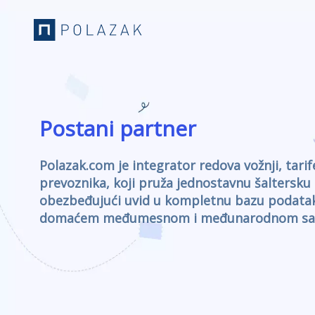
Postani partner
Polazak.com je integrator redova vožnji, tarif
prevoznika, koji pruža jednostavnu šaltersku
obezbeđujući uvid u kompletnu bazu podatak
domaćem međumesnom i međunarodnom sao