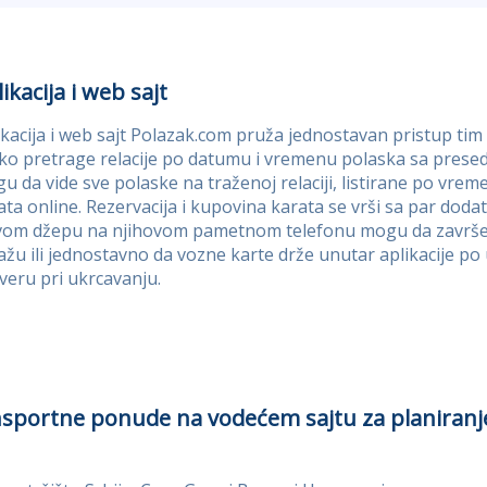
ikacija i web sajt
ikacija i web sajt Polazak.com pruža jednostavan pristup ti
ko pretrage relacije po datumu i vremenu polaska sa prese
u da vide sve polaske na traženoj relaciji, listirane po vre
ata online. Rezervacija i kupovina karata se vrši sa par dodat
vom džepu na njihovom pametnom telefonu mogu da završe k
ažu ili jednostavno da vozne karte drže unutar aplikacije p
veru pri ukrcavanju.
ansportne ponude na vodećem sajtu za planiranj