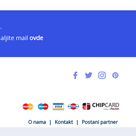
.
aljite mail
ovde
O nama
|
Kontakt
|
Postani partner
Uslovi korišćenja
|
Politika privatnosti