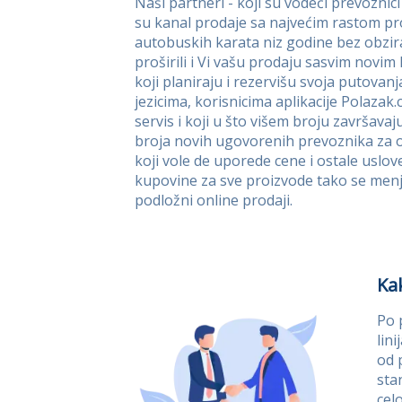
Naši partneri - koji su vodeći prevoznic
su kanal prodaje sa najvećim rastom pr
autobuskih karata niz godine bez obzira
proširili i Vi vašu prodaju sasvim novim 
koji planiraju i rezervišu svoja putova
jezicima, korisnicima aplikacije Polazak
servis i koji u što višem broju završava
broja novih ugovorenih prevoznika za o
koji vole de uporede cene i ostale usl
kupovine za sve proizvode tako se menja
podložni online prodaji.
Ka
Po 
lin
od 
sta
cel