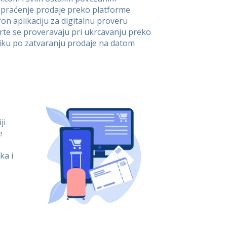
za praćenje prodaje preko platforme
n aplikaciju za digitalnu proveru
arte se proveravaju pri ukrcavanju preko
niku po zatvaranju prodaje na datom
ji
e
ka i