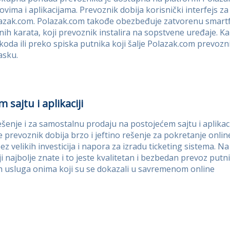
tovima i aplikacijama. Prevoznik dobija korisnički interfejs 
azak.com. Polazak.com takođe obezbeđuje zatvorenu smartfo
nih karata, koji prevoznik instalira na sopstvene uređaje. K
koda ili preko spiska putnika koji šalje Polazak.com prevoz
asku.
sajtu i aplikaciji
enje i za samostalnu prodaju na postojećem sajtu i aplikaci
 prevoznik dobija brzo i jeftino rešenje za pokretanje onlin
 velikih investicija i napora za izradu ticketing sistema. Na
 najbolje znate i to jeste kvalitetan i bezbedan prevoz putni
ih usluga onima koji su se dokazali u savremenom online