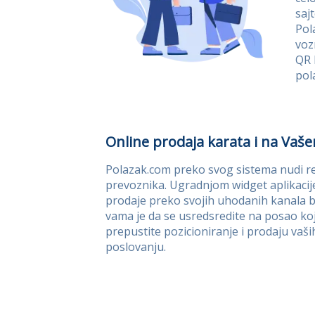
saj
Pol
voz
QR 
pol
Online prodaja karata i na Vašem 
Polazak.com preko svog sistema nudi reš
prevoznika. Ugradnjom widget aplikacije
prodaje preko svojih uhodanih kanala bez
vama je da se usredsredite na posao koji
prepustite pozicioniranje i prodaju vaš
poslovanju.