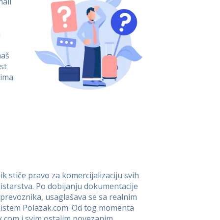
nali
a
naš
st
cima
 stiče pravo za komercijalizaciju svih
nistarstva. Po dobijanju dokumentacije
prevoznika, usaglašava se sa realnim
u sistem Polazak.com. Od tog momenta
.com i svim ostalim povezanim