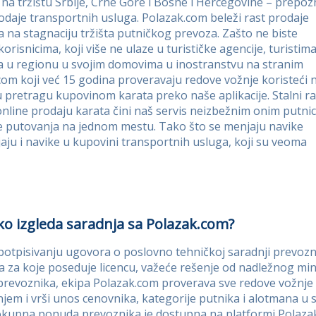
i na tržištu Srbije, Crne Gore i Bosne i Hercegovine – prepoz
odaje transportnih usluga. Polazak.com beleži rast prodaje
 na stagnaciju tržišta putničkog prevoza. Zašto ne biste
korisnicima, koji više ne ulaze u turističke agencije, turistim
nja u regionu u svojim domovima u inostranstvu na stranim
.com koji već 15 godina proveravaju redove vožnje koristeći 
ju pretragu kupovinom karata preko naše aplikacije. Stalni ra
nline prodaju karata čini naš servis neizbežnim onim putni
ove putovanja na jednom mestu. Tako što se menjaju navike
ju i navike u kupovini transportnih usluga, koji su veoma
ko izgleda saradnja sa Polazak.com?
potpisivanju ugovora o poslovno tehničkoj saradnji prevoznik
ija za koje poseduje licencu, važeće rešenje od nadležnog mi
prevoznika, ekipa Polazak.com proverava sve redove vožnje 
njem i vrši unos cenovnika, kategorije putnika i alotmana 
okupna ponuda prevoznika je dostupna na platformi Polazak