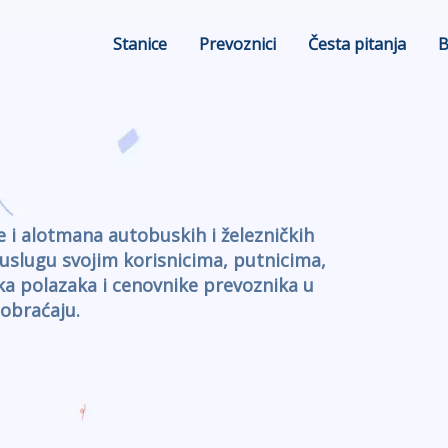
Stanice
Prevoznici
Česta pitanja
B
e i alotmana autobuskih i železničkih
 uslugu svojim korisnicima, putnicima,
a polazaka i cenovnike prevoznika u
braćaju.