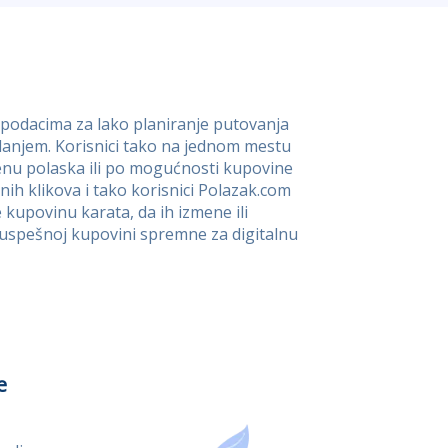
m podacima za lako planiranje putovanja
danjem. Korisnici tako na jednom mestu
menu polaska ili po mogućnosti kupovine
nih klikova i tako korisnici Polazak.com
upovinu karata, da ih izmene ili
o uspešnoj kupovini spremne za digitalnu
e