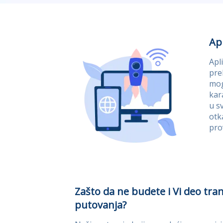
Apl
Apl
pre
mog
kar
u s
otk
pro
Zašto da ne budete i Vi deo tr
putovanja?