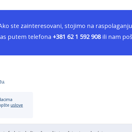
Ako ste zainteresovani, stojimo na raspolaganju
nas putem telefona
+381 62 1 592 908
ili nam poš
tu.
dacima
opšte
uslove